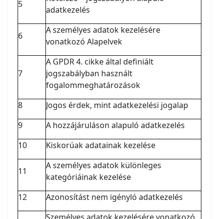
5
adatkezelés
A személyes adatok kezelésére
6
vonatkozó Alapelvek
A GPDR 4. cikke által definiált
7
jogszabályban használt
fogalommeghatározások
8
Jogos érdek, mint adatkezelési jogalap
9
A hozzájáruláson alapuló adatkezelés
10
Kiskorúak adatainak kezelése
A személyes adatok különleges
11
kategóriáinak kezelése
12
Azonosítást nem igényló adatkezelés
Személyes adatok kezelésére vonatkozó