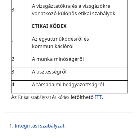
A vizsgáztatókra és a vizsgázókra
3
vonatkozó különös etikai szabályok
ETIKAI KÓDEX
Az együttműködésről és
1
kommunikációról
2
A munka minőségéről
3
A tisztességről
4
A társadalmi beágyazottságról
Az
letölthető
ITT.
Etikai szabályzat és kódex
Integritási szabályzat