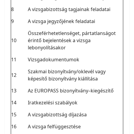
8
A vizsgabizottság tagjainak feladatai
9
A vizsga jegyzőjének feladatai
Összeférhetetlenséget, pártatlanságot
10
érintő bejelentések a vizsga
lebonyolításakor
11
Vizsgadokumentumok
Szakmai bizonyítvány/oklevél vagy
12
képesítő bizonyítvány kiállítása
13
Az EUROPASS bizonyítvány–kiegészítő
14
Iratkezelési szabályok
15
A vizsgabizottság díjazása
16
A vizsga felfüggesztése