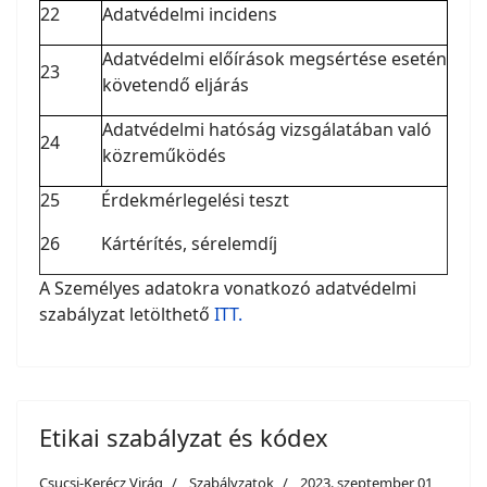
22
Adatvédelmi incidens
Adatvédelmi előírások megsértése esetén
23
követendő eljárás
Adatvédelmi hatóság vizsgálatában való
24
közreműködés
25
Érdekmérlegelési teszt
26
Kártérítés, sérelemdíj
A Személyes adatokra vonatkozó adatvédelmi
szabályzat letölthető
ITT.
Etikai szabályzat és kódex
Csucsi-Kerécz Virág
Szabályzatok
2023. szeptember 01