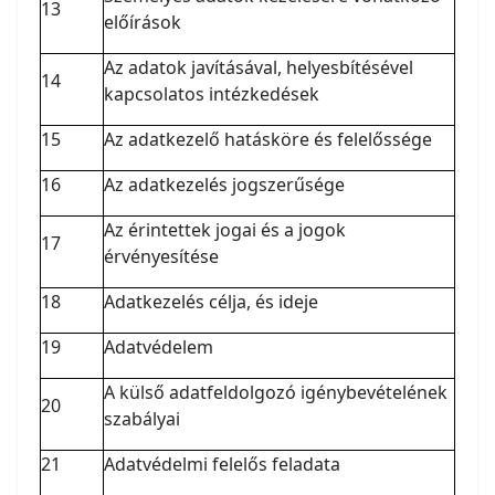
13
előírások
Az adatok javításával, helyesbítésével
14
kapcsolatos intézkedések
15
Az adatkezelő hatásköre és felelőssége
16
Az adatkezelés jogszerűsége
Az érintettek jogai és a jogok
17
érvényesítése
18
Adatkezelés célja, és ideje
19
Adatvédelem
A külső adatfeldolgozó igénybevételének
20
szabályai
21
Adatvédelmi felelős feladata