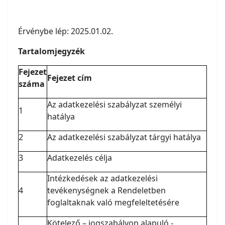
Érvénybe lép: 2025.01.02.
Tartalomjegyzék
Fejezet
Fejezet cím
száma
Az adatkezelési szabályzat személyi
1
hatálya
2
Az adatkezelési szabályzat tárgyi hatálya
3
Adatkezelés célja
Intézkedések az adatkezelési
4
tevékenységnek a Rendeletben
foglaltaknak való megfeleltetésére
Kötelező – jogszabályon alapuló -