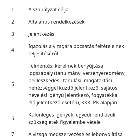
1
A szabályzat célja
2
Általános rendelkezések
3
Jelentkezés
Igazolás a vizsgára bocsátás feltételeinek
4
teljesítéséről
Felmentési kérelmek benyújtása
jogszabály (tanulmányi versenyeredmény;
beilleszkedési, tanulási, magatartási
5
nehézséggel küzdő jelentkező, sajátos
nevelési igényű jelentkező, fogyatékkal
élő jelentkező esetén), KKK, PK alapján
Különleges igények, egyedi rendkívüli
6
szükségletek figyelembe vétele
7
A vizsga megszervezése és lebonyolítása