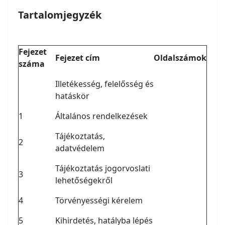
Tartalomjegyzék
Fejezet
Fejezet cím
Oldalszámok
száma
Illetékesség, felelősség és
hatáskör
1
Általános rendelkezések
Tájékoztatás,
2
adatvédelem
Tájékoztatás jogorvoslati
3
lehetőségekről
4
Törvényességi kérelem
5
Kihirdetés, hatályba lépés