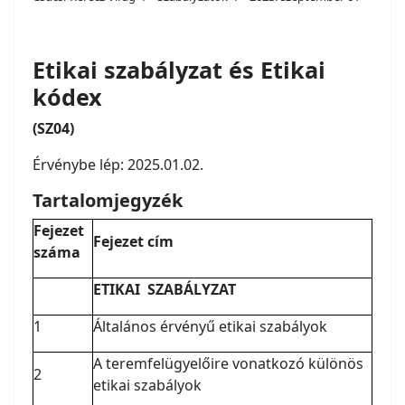
Etikai szabályzat és Etikai
kódex
(SZ04)
Érvénybe lép: 2025.01.02.
Tartalomjegyzék
Fejezet
Fejezet cím
száma
ETIKAI SZABÁLYZAT
1
Általános érvényű etikai szabályok
A teremfelügyelőire vonatkozó különös
2
etikai szabályok