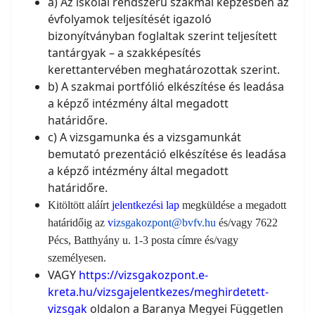
a) Az iskolai rendszerű szakmai képzésben az
évfolyamok teljesítését igazoló
bizonyítványban foglaltak szerint teljesített
tantárgyak – a szakképesítés
kerettantervében meghatározottak szerint.
b) A szakmai portfólió elkészítése és leadása
a képző intézmény által megadott
határidőre.
c) A vizsgamunka és a vizsgamunkát
bemutató prezentáció elkészítése és leadása
a képző intézmény által megadott
határidőre.
Kitöltött aláírt
jelentkezési lap
megküldése a megadott
határidőig az
v
izsgakozpont@bvfv.hu
és/vagy 7622
Pécs, Batthyány u. 1-3 posta címre és/vagy
személyesen.
VAGY
https://vizsgakozpont.e-
kreta.hu/vizsgajelentkezes/meghirdetett-
vizsgak
oldalon a Baranya Megyei Független