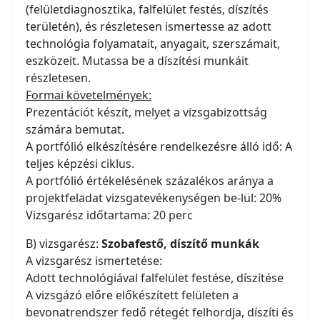
(felületdiagnosztika, falfelület festés, díszítés
területén), és részletesen ismertesse az adott
technológia folyamatait, anyagait, szerszámait,
eszközeit. Mutassa be a díszítési munkáit
részletesen.
Formai követelmények:
Prezentációt készít, melyet a vizsgabizottság
számára bemutat.
A portfólió elkészítésére rendelkezésre álló idő: A
teljes képzési ciklus.
A portfólió értékelésének százalékos aránya a
projektfeladat vizsgatevékenységen be-lül: 20%
Vizsgarész időtartama: 20 perc
B) vizsgarész:
Szobafestő, díszítő munkák
A vizsgarész ismertetése:
Adott technológiával falfelület festése, díszítése
A vizsgázó előre előkészített felületen a
bevonatrendszer fedő rétegét felhordja, díszíti és