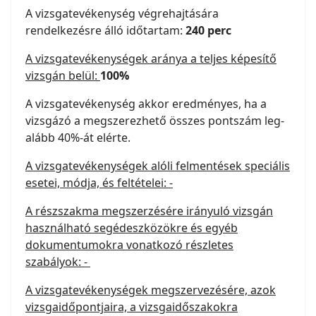
A vizsgatevékenység végrehajtására
rendelkezésre álló időtartam:
240 perc
A vizsgatevékenységek aránya a teljes képesítő
vizsgán belül:
100%
A vizsgatevékenység akkor eredményes, ha a
vizsgázó a megszerezhető összes pontszám leg-
alább 40%-át elérte.
A vizsgatevékenységek alóli felmentések speciális
esetei, módja, és feltételei: -
A részszakma megszerzésére irányuló vizsgán
használható segédeszközökre és egyéb
dokumentumokra vonatkozó részletes
szabályok: -
A vizsgatevékenységek megszervezésére, azok
vizsgaidőpontjaira, a vizsgaidőszakokra