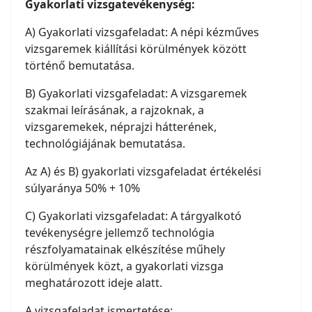
Gyakorlati vizsgatevékenység:
A) Gyakorlati vizsgafeladat: A népi kézműves
vizsgaremek kiállítási körülmények között
történő bemutatása.
B) Gyakorlati vizsgafeladat: A vizsgaremek
szakmai leírásának, a rajzoknak, a
vizsgaremekek, néprajzi hátterének,
technológiájának bemutatása.
Az A) és B) gyakorlati vizsgafeladat értékelési
súlyaránya 50% + 10%
C) Gyakorlati vizsgafeladat: A tárgyalkotó
tevékenységre jellemző technológia
részfolyamatainak elkészítése műhely
körülmények közt, a gyakorlati vizsga
meghatározott ideje alatt.
A vizsgafeladat ismertetése: