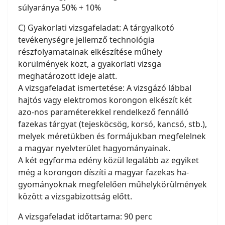
súlyaránya 50% + 10%
C) Gyakorlati vizsgafeladat: A tárgyalkotó
tevékenységre jellemző technológia
részfolyamatainak elkészítése műhely
körülmények közt, a gyakorlati vizsga
meghatározott ideje alatt.
A vizsgafeladat ismertetése: A vizsgázó lábbal
hajtós vagy elektromos korongon elkészít két
azo-nos paraméterekkel rendelkező fennálló
fazekas tárgyat (tejesköcsög, korsó, kancsó, stb.),
melyek méretükben és formájukban megfelelnek
a magyar nyelvterület hagyományainak.
A két egyforma edény közül legalább az egyiket
még a korongon díszíti a magyar fazekas ha-
gyományoknak megfelelően műhelykörülmények
között a vizsgabizottság előtt.
A vizsgafeladat időtartama: 90 perc