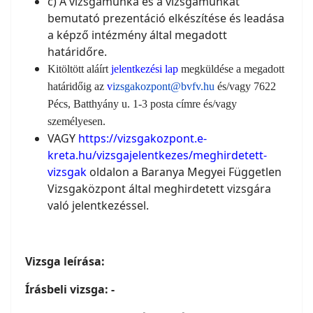
c) A vizsgamunka és a vizsgamunkát
bemutató prezentáció elkészítése és leadása
a képző intézmény által megadott
határidőre.
Kitöltött aláírt
jelentkezési lap
megküldése a megadott
határidőig az
v
izsgakozpont@bvfv.hu
és/vagy 7622
Pécs, Batthyány u. 1-3 posta címre és/vagy
személyesen.
VAGY
https://vizsgakozpont.e-
kreta.hu/vizsgajelentkezes/meghirdetett-
vizsgak
oldalon a Baranya Megyei Független
Vizsgaközpont által meghirdetett vizsgára
való jelentkezéssel.
Vizsga leírása:
Írásbeli vizsga: -