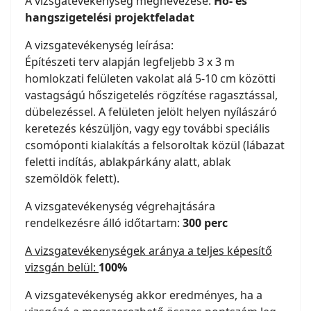
A vizsgatevékenység megnevezése:
Hő- és
hangszigetelési projektfeladat
A vizsgatevékenység leírása:
Építészeti terv alapján legfeljebb 3 x 3 m
homlokzati felületen vakolat alá 5-10 cm közötti
vastagságú hőszigetelés rögzítése ragasztással,
dübelezéssel. A felületen jelölt helyen nyílászáró
keretezés készüljön, vagy egy további speciális
csomóponti kialakítás a felsoroltak közül (lábazat
feletti indítás, ablakpárkány alatt, ablak
szemöldök felett).
A vizsgatevékenység végrehajtására
rendelkezésre álló időtartam:
300 perc
A vizsgatevékenységek aránya a teljes képesítő
vizsgán belül:
100%
A vizsgatevékenység akkor eredményes, ha a