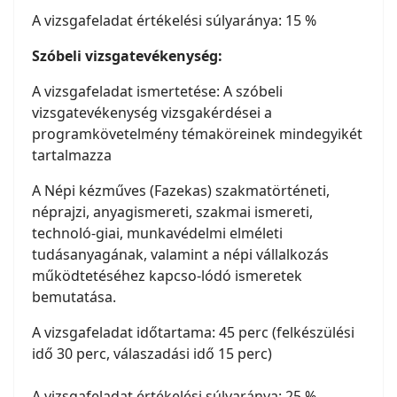
A vizsgafeladat értékelési súlyaránya: 15 %
Szóbeli vizsgatevékenység:
A vizsgafeladat ismertetése: A szóbeli
vizsgatevékenység vizsgakérdései a
programkövetelmény témaköreinek mindegyikét
tartalmazza
A Népi kézműves (Fazekas) szakmatörténeti,
néprajzi, anyagismereti, szakmai ismereti,
technoló-giai, munkavédelmi elméleti
tudásanyagának, valamint a népi vállalkozás
működtetéséhez kapcso-lódó ismeretek
bemutatása.
A vizsgafeladat időtartama: 45 perc (felkészülési
idő 30 perc, válaszadási idő 15 perc)
A vizsgafeladat értékelési súlyaránya: 25 %