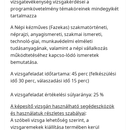
vizsgatevékenység vizsgakérdései a
programkövetelmény témaköreinek mindegyikét
tartalmazza
A Népi kézműves (Fazekas) szakmatörténeti,
néprajzi, anyagismereti, szakmai ismereti,
technoló-giai, munkavédelmi elméleti
tudásanyagának, valamint a népi vállalkozás
működtetéséhez kapcso-lódó ismeretek
bemutatása.
A vizsgafeladat időtartama: 45 perc (felkészülési
idő 30 perc, válaszadási idő 15 perc)
A vizsgafeladat értékelési súlyaránya: 25 %
A képesítő vizsgán használható segédeszközök
és használatuk részletes szabályai
:
A szóbeli vizsga lehetőség szerint, a
vizsgaremekek kiállítása termében kerül