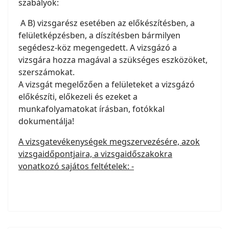
szabályok:
A B) vizsgarész esetében az előkészítésben, a
felületképzésben, a díszítésben bármilyen
segédesz-köz megengedett. A vizsgázó a
vizsgára hozza magával a szükséges eszközöket,
szerszámokat.
A vizsgát megelőzően a felületeket a vizsgázó
előkészíti, előkezeli és ezeket a
munkafolyamatokat írásban, fotókkal
dokumentálja!
A vizsgatevékenységek megszervezésére, azok
vizsgaidőpontjaira, a vizsgaidőszakokra
vonatkozó sajátos feltételek: -