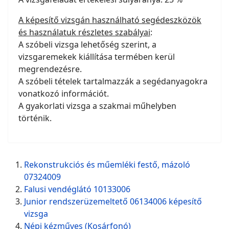
A képesítő vizsgán használható segédeszközök
és használatuk részletes szabályai
:
A szóbeli vizsga lehetőség szerint, a
vizsgaremekek kiállítása termében kerül
megrendezésre.
A szóbeli tételek tartalmazzák a segédanyagokra
vonatkozó információt.
A gyakorlati vizsga a szakmai műhelyben
történik.
Rekonstrukciós és műemléki festő, mázoló
07324009
Falusi vendéglátó 10133006
Junior rendszerüzemeltető 06134006 képesítő
vizsga
Népi kézműves (Kosárfonó)