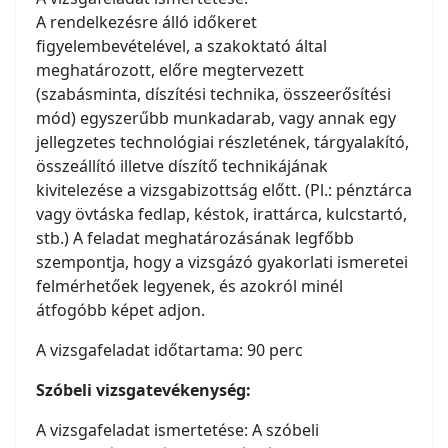
A rendelkezésre álló időkeret
figyelembevételével, a szakoktató által
meghatározott, előre megtervezett
(szabásminta, díszítési technika, összeerősítési
mód) egyszerűbb munkadarab, vagy annak egy
jellegzetes technológiai részletének, tárgyalakító,
összeállító illetve díszítő technikájának
kivitelezése a vizsgabizottság előtt. (Pl.: pénztárca
vagy övtáska fedlap, késtok, irattárca, kulcstartó,
stb.) A feladat meghatározásának legfőbb
szempontja, hogy a vizsgázó gyakorlati ismeretei
felmérhetőek legyenek, és azokról minél
átfogóbb képet adjon.
A vizsgafeladat időtartama: 90 perc
Szóbeli vizsgatevékenység:
A vizsgafeladat ismertetése: A szóbeli