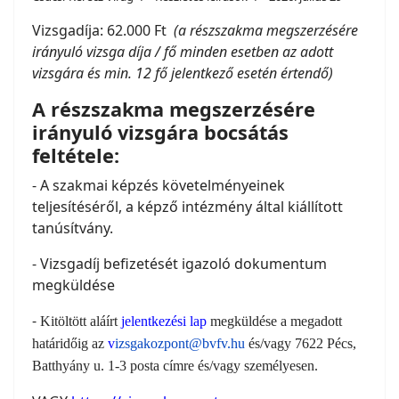
Vizsgadíja: 62.000 Ft
(a részszakma megszerzésére
irányuló vizsga díja / fő minden esetben az adott
vizsgára és min. 12 fő jelentkező esetén értendő)
A részszakma megszerzésére
irányuló vizsgára bocsátás
feltétele:
- A szakmai képzés követelményeinek
teljesítéséről, a képző intézmény által kiállított
tanúsítvány.
- Vizsgadíj befizetését igazoló dokumentum
megküldése
-
Kitöltött aláírt
jelentkezési lap
megküldése a megadott
határidőig az
v
izsgakozpont@bvfv.hu
és/vagy 7622 Pécs,
Batthyány u. 1-3 posta címre és/vagy személyesen.