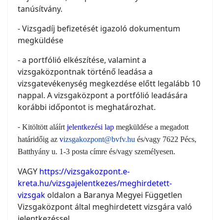
tanúsítvány.
- Vizsgadíj befizetését igazoló dokumentum
megküldése
- a portfólió elkészítése, valamint a
vizsgaközpontnak történő leadása a
vizsgatevékenység megkezdése előtt legalább 10
nappal. A vizsgaközpont a portfólió leadására
korábbi időpontot is meghatározhat.
-
Kitöltött aláírt
jelentkezési lap
megküldése a megadott
határidőig az
v
izsgakozpont@bvfv.hu
és/vagy 7622 Pécs,
Batthyány u. 1-3 posta címre és/vagy személyesen.
VAGY
https://vizsgakozpont.e-
kreta.hu/vizsgajelentkezes/meghirdetett-
vizsgak
oldalon a Baranya Megyei Független
Vizsgaközpont által meghirdetett vizsgára való
jelentkezéssel.