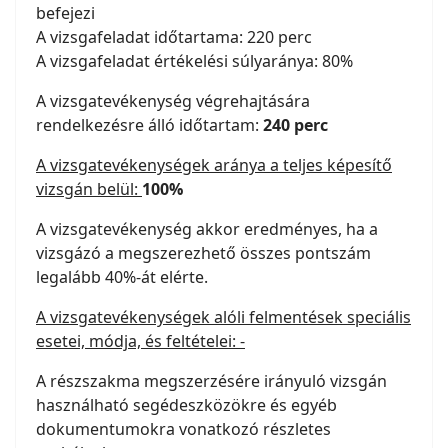
befejezi
A vizsgafeladat időtartama: 220 perc
A vizsgafeladat értékelési súlyaránya: 80%
A vizsgatevékenység végrehajtására
rendelkezésre álló időtartam:
240 perc
A vizsgatevékenységek aránya a teljes képesítő
vizsgán belül:
100%
A vizsgatevékenység akkor eredményes, ha a
vizsgázó a megszerezhető összes pontszám
legalább 40%-át elérte.
A vizsgatevékenységek alóli felmentések speciális
esetei, módja, és feltételei: -
A részszakma megszerzésére irányuló vizsgán
használható segédeszközökre és egyéb
dokumentumokra vonatkozó részletes