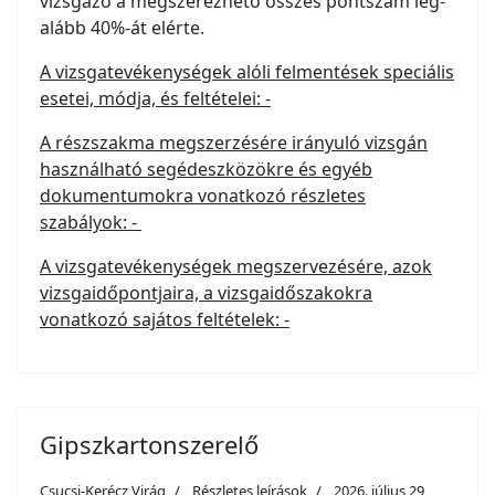
vizsgázó a megszerezhető összes pontszám leg-
alább 40%-át elérte.
A vizsgatevékenységek alóli felmentések speciális
esetei, módja, és feltételei: -
A részszakma megszerzésére irányuló vizsgán
használható segédeszközökre és egyéb
dokumentumokra vonatkozó részletes
szabályok: -
A vizsgatevékenységek megszervezésére, azok
vizsgaidőpontjaira, a vizsgaidőszakokra
vonatkozó sajátos feltételek: -
Gipszkartonszerelő
Csucsi-Kerécz Virág
Részletes leírások
2026. július 29