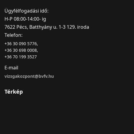
Ügyfélfogadási idő:
H-P 08:00-14:00- ig
7622 Pécs, Batthyány u. 1-3 129. iroda
Telefon:
+36 30 090 5776,
+36 30 698 0008,
+36 70 199 3527
E-mail
vizsgakozpont@bvfv.hu
Térkép