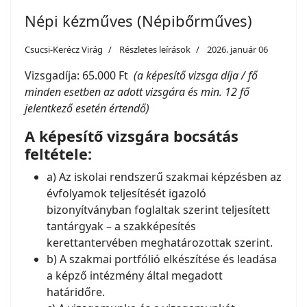
Népi kézműves (Népibőrműves)
Csucsi-Kerécz Virág
Részletes leírások
2026. január 06
Vizsgadíja: 65.000 Ft
(a képesítő vizsga díja / fő
minden esetben az adott vizsgára és min. 12 fő
jelentkező esetén értendő)
A képesítő vizsgára bocsátás
feltétele:
a) Az iskolai rendszerű szakmai képzésben az
évfolyamok teljesítését igazoló
bizonyítványban foglaltak szerint teljesített
tantárgyak – a szakképesítés
kerettantervében meghatározottak szerint.
b) A szakmai portfólió elkészítése és leadása
a képző intézmény által megadott
határidőre.