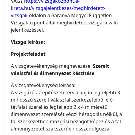
VAGY
https://vizsgakozpont.e-
kreta.hu/vizsgajelentkezes/meghirdetett-
vizsgak
oldalon a Baranya Megyei Független
Vizsgaközpont által meghirdetett vizsgára való
jelentkezéssel.
Vizsga leírása:
Projektfeladat
A vizsgatevékenység megnevezése:
Szerelt
váalszfal és álmennyezet készítése
A vizsgatevékenység leírása:
A vizsgázó az építészeti terv alapján legfeljebb 3
m hosszú szerelt válaszfal szerkezeteiből elő-
tétfalat szerel és legfeljebb 2 x 4 m méretű
álmennyezet szerelését végzi hézagolás nélkül, a
fal szerkezetben mozgási hézagot képez és a fal
álmennyezetet szakszerűen összedolgozza.