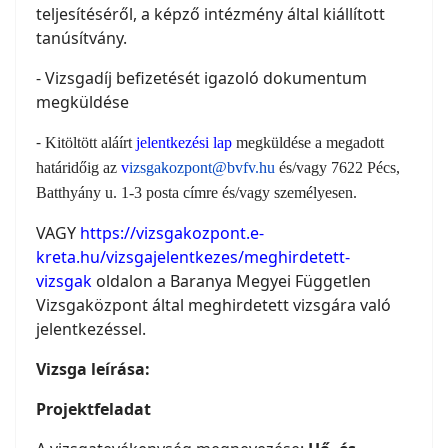
teljesítéséről, a képző intézmény által kiállított
tanúsítvány.
- Vizsgadíj befizetését igazoló dokumentum
megküldése
-
Kitöltött aláírt
jelentkezési lap
megküldése a megadott
határidőig az
v
izsgakozpont@bvfv.hu
és/vagy 7622 Pécs,
Batthyány u. 1-3 posta címre és/vagy személyesen.
VAGY
https://vizsgakozpont.e-
kreta.hu/vizsgajelentkezes/meghirdetett-
vizsgak
oldalon a Baranya Megyei Független
Vizsgaközpont által meghirdetett vizsgára való
jelentkezéssel.
Vizsga leírása:
Projektfeladat