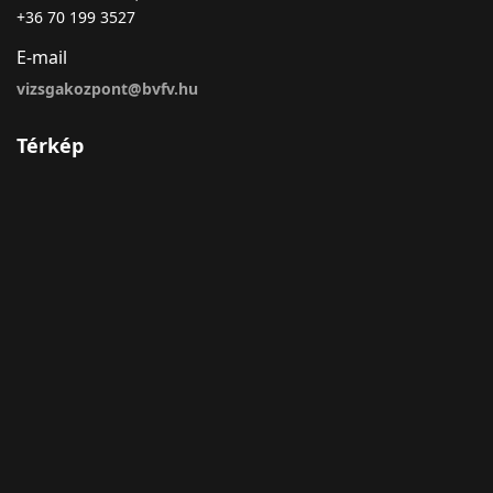
+36 70 199 3527
E-mail
vizsgakozpont@bvfv.hu
Térkép