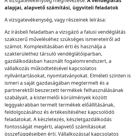
A vizsgatevékenység megnevezése:
A vendéglátás
alapjai, alapvető számítási, ügyviteli feladatok
A vizsgatevékenység, vagy részeinek leírása:
Az írásbeli feladatban a vizsgázó a falusi vendéglátás
szakszerű műveléséhez szükséges ismereteiről ad
számot. Komplexitásában érti és használja a
szakterülethez társuló vendéglátóiparban,
gazdálkodásban használt fogalomrendszert, a
vállalkozás működtetésével kapcsolatos
nyilvántartásokat, nyomtatványokat. Elméleti szinten is
ismeri a saját gazdaságában megtermelt és a
partnerektől beszerzett termékek felhasználásának
szabályait, a kistermelői körülmények között
leggyakrabban termelt termékek előállításának,
feldolgozásához és értékesítéséhez kapcsolódó
feladatokat. A készletezés, készletgazdálkodás
fontosságát megérti, alapvető számításokat
összefüggéseiben érti. Vállalkozással kapcsolatos