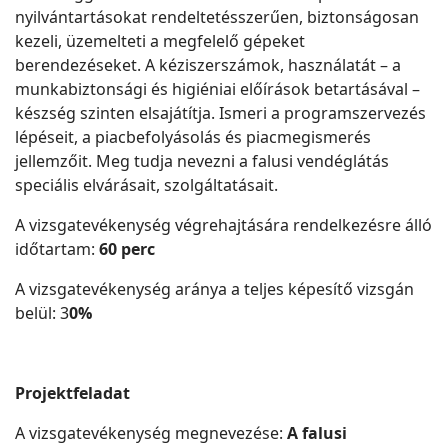
nyilvántartásokat rendeltetésszerűen, biztonságosan
kezeli, üzemelteti a megfelelő gépeket
berendezéseket. A kéziszerszámok, használatát – a
munkabiztonsági és higiéniai előírások betartásával –
készség szinten elsajátítja. Ismeri a programszervezés
lépéseit, a piacbefolyásolás és piacmegismerés
jellemzőit. Meg tudja nevezni a falusi vendéglátás
speciális elvárásait, szolgáltatásait.
A vizsgatevékenység végrehajtására rendelkezésre álló
időtartam:
60 perc
A vizsgatevékenység aránya a teljes képesítő vizsgán
belül: 3
0%
Projektfeladat
A vizsgatevékenység megnevezése:
A falusi