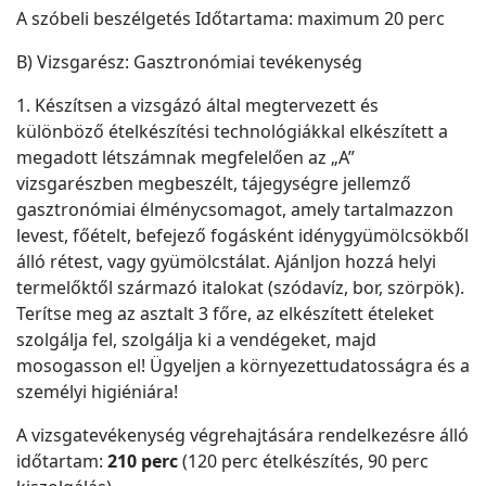
A szóbeli beszélgetés Időtartama: maximum 20 perc
B) Vizsgarész: Gasztronómiai tevékenység
1. Készítsen a vizsgázó által megtervezett és
különböző ételkészítési technológiákkal elkészített a
megadott létszámnak megfelelően az „A”
vizsgarészben megbeszélt, tájegységre jellemző
gasztronómiai élménycsomagot, amely tartalmazzon
levest, főételt, befejező fogásként idénygyümölcsökből
álló rétest, vagy gyümölcstálat. Ajánljon hozzá helyi
termelőktől származó italokat (szódavíz, bor, szörpök).
Terítse meg az asztalt 3 főre, az elkészített ételeket
szolgálja fel, szolgálja ki a vendégeket, majd
mosogasson el! Ügyeljen a környezettudatosságra és a
személyi higiéniára!
A vizsgatevékenység végrehajtására rendelkezésre álló
időtartam:
210 perc
(120 perc ételkészítés, 90 perc