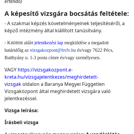
értendő)
A képesítő vizsgára bocsátás feltétele:
- A szakmai képzés követelményeinek teljesítéséről, a
képző intézmény által kiállított tanúsítvány.
-
Kitöltött aláírt
jelentkezési lap
megküldése a megadott
határidőig az
v
izsgakozpont@bvfv.hu
és/vagy 7622 Pécs,
Batthyány u. 1-3 posta címre és/vagy személyesen.
VAGY
https://vizsgakozpont.e-
kreta.hu/vizsgajelentkezes/meghirdetett-
vizsgak
oldalon a Baranya Megyei Független
Vizsgaközpont által meghirdetett vizsgára való
jelentkezéssel.
Vizsga leírása:
Írásbeli vizsga