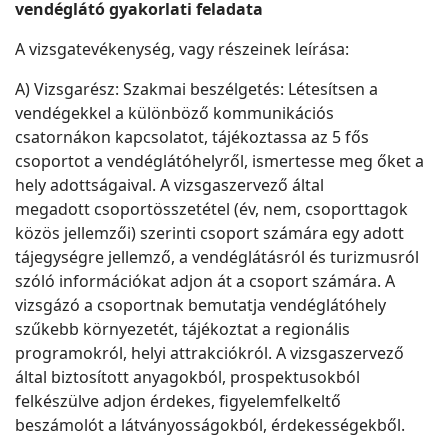
vendéglátó gyakorlati feladata
A vizsgatevékenység, vagy részeinek leírása:
A) Vizsgarész: Szakmai beszélgetés: Létesítsen a
vendégekkel a különböző kommunikációs
csatornákon kapcsolatot, tájékoztassa az 5 fős
csoportot a vendéglátóhelyről, ismertesse meg őket a
hely adottságaival. A vizsgaszervező által
megadott csoportösszetétel (év, nem, csoporttagok
közös jellemzői) szerinti csoport számára egy adott
tájegységre jellemző, a vendéglátásról és turizmusról
szóló információkat adjon át a csoport számára. A
vizsgázó a csoportnak bemutatja vendéglátóhely
szűkebb környezetét, tájékoztat a regionális
programokról, helyi attrakciókról. A vizsgaszervező
által biztosított anyagokból, prospektusokból
felkészülve adjon érdekes, figyelemfelkeltő
beszámolót a látványosságokból, érdekességekből.