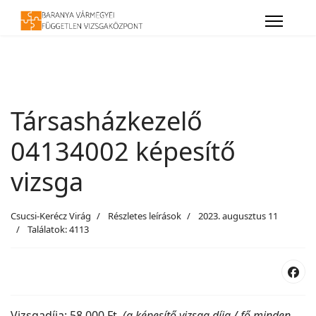
Társasházkezelő
04134002 képesítő
vizsga
Csucsi-Kerécz Virág
Részletes leírások
2023. augusztus 11
Találatok: 4113
Vizsgadíja: 58.000 Ft
(a képesítő vizsga díja / fő minden