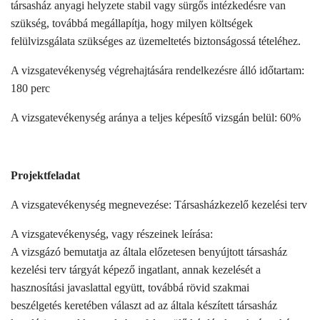
társasház anyagi helyzete stabil vagy sürgős intézkedésre van
szükség, továbbá megállapítja, hogy milyen költségek
felülvizsgálata szükséges az üzemeltetés biztonságossá tételéhez.
A vizsgatevékenység végrehajtására rendelkezésre álló időtartam:
180 perc
A vizsgatevékenység aránya a teljes képesítő vizsgán belül: 60%
Projektfeladat
A vizsgatevékenység megnevezése: Társasházkezelő kezelési terv
A vizsgatevékenység, vagy részeinek leírása:
A vizsgázó bemutatja az általa előzetesen benyújtott társasház
kezelési terv tárgyát képező ingatlant, annak kezelését a
hasznosítási javaslattal együtt, továbbá rövid szakmai
beszélgetés keretében választ ad az általa készített társasház