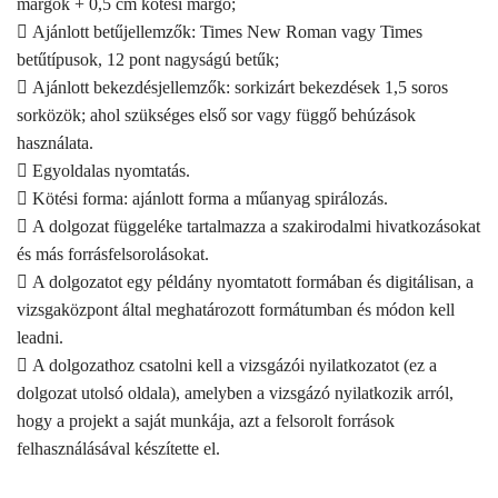
margók + 0,5 cm kötési margó;
 Ajánlott betűjellemzők: Times New Roman vagy Times
betűtípusok, 12 pont nagyságú betűk;
 Ajánlott bekezdésjellemzők: sorkizárt bekezdések 1,5 soros
sorközök; ahol szükséges első sor vagy függő behúzások
használata.
 Egyoldalas nyomtatás.
 Kötési forma: ajánlott forma a műanyag spirálozás.
 A dolgozat függeléke tartalmazza a szakirodalmi hivatkozásokat
és más forrásfelsorolásokat.
 A dolgozatot egy példány nyomtatott formában és digitálisan, a
vizsgaközpont által meghatározott formátumban és módon kell
leadni.
 A dolgozathoz csatolni kell a vizsgázói nyilatkozatot (ez a
dolgozat utolsó oldala), amelyben a vizsgázó nyilatkozik arról,
hogy a projekt a saját munkája, azt a felsorolt források
felhasználásával készítette el.