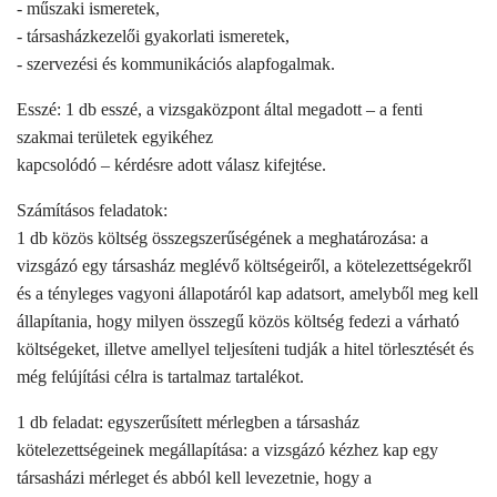
- műszaki ismeretek,
- társasházkezelői gyakorlati ismeretek,
- szervezési és kommunikációs alapfogalmak.
Esszé: 1 db esszé, a vizsgaközpont által megadott – a fenti
szakmai területek egyikéhez
kapcsolódó – kérdésre adott válasz kifejtése.
Számításos feladatok:
1 db közös költség összegszerűségének a meghatározása: a
vizsgázó egy társasház meglévő költségeiről, a kötelezettségekről
és a tényleges vagyoni állapotáról kap adatsort, amelyből meg kell
állapítania, hogy milyen összegű közös költség fedezi a várható
költségeket, illetve amellyel teljesíteni tudják a hitel törlesztését és
még felújítási célra is tartalmaz tartalékot.
1 db feladat: egyszerűsített mérlegben a társasház
kötelezettségeinek megállapítása: a vizsgázó kézhez kap egy
társasházi mérleget és abból kell levezetnie, hogy a