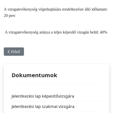
A vizsgatevékenység végrehajtására rendelkezésre álló időtartam:
20 perc
A vizsgatevékenység aránya a teljes képesítő vizsgán belül: 40%
Előző cikk: Játékbolti eladó 04163009 képesítő vizsga
Előző
Dokumentumok
Jelentkezési lap képesítővizsgára
Jelentkezési lap szakmai vizsgára