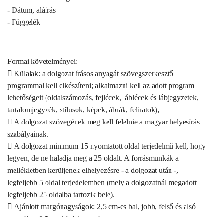
- Dátum, aláírás
- Függelék
Formai követelményei:
 Külalak: a dolgozat írásos anyagát szövegszerkesztő
programmal kell elkészíteni; alkalmazni kell az adott program
lehetőségeit (oldalszámozás, fejlécek, láblécek és lábjegyzetek,
tartalomjegyzék, stílusok, képek, ábrák, feliratok);
 A dolgozat szövegének meg kell felelnie a magyar helyesírás
szabályainak.
 A dolgozat minimum 15 nyomtatott oldal terjedelmű kell, hogy
legyen, de ne haladja meg a 25 oldalt. A forrásmunkák a
mellékletben kerüljenek elhelyezésre - a dolgozat után -,
legfeljebb 5 oldal terjedelemben (mely a dolgozatnál megadott
legfeljebb 25 oldalba tartozik bele).
 Ajánlott margónagyságok: 2,5 cm-es bal, jobb, felső és alsó