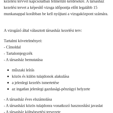
kezelési tervvel kapcsolatban felmerülő kérdésekre. A társasház
kezelési tervet a képesítő vizsga időpontja előtt legalább 15
munkanappal korábban be kell nyújtani a vizsgaközpont számára.
A vizsgázó által választott társasház kezelési terv:
Tartalmi követelményei:
- Címoldal
- Tartalomjegyzék
- A társasház bemutatása
műszaki leírás
közös és külön tulajdonok alakulása
a jelenlegi kezelés ismertetése
az ingatlan jelenlegi gazdasági-pénzügyi helyzete
- A társasház éves elszámolása
- A társasházi közös tulajdonra vonatkozó hasznosítási javaslat
- A társasház költségvetési tervezete