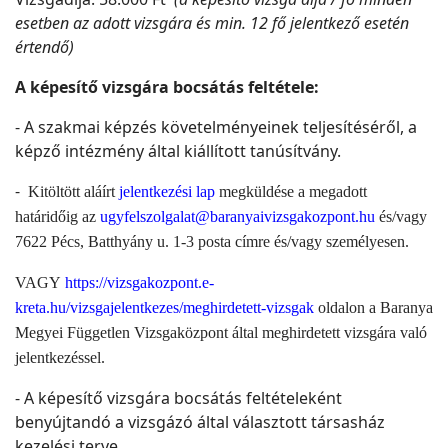
esetben az adott vizsgára és min. 12 fő jelentkező esetén
értendő)
A képesítő vizsgára bocsátás feltétele:
- A szakmai képzés követelményeinek teljesítéséről, a
képző intézmény által kiállított tanúsítvány.
-
Kitöltött aláírt
jelentkezési lap
megküldése a megadott
határidőig az
ugyfelszolgalat@baranyaivizsgakozpont.hu
és/vagy
7622 Pécs, Batthyány u. 1-3 posta címre és/vagy személyesen.
VAGY
https://vizsgakozpont.e-
kreta.hu/vizsgajelentkezes/meghirdetett-vizsgak
oldalon a Baranya
Megyei Független Vizsgaközpont által meghirdetett vizsgára való
jelentkezéssel.
- A képesítő vizsgára bocsátás feltételeként
benyújtandó a vizsgázó által választott társasház
kezelési terve.