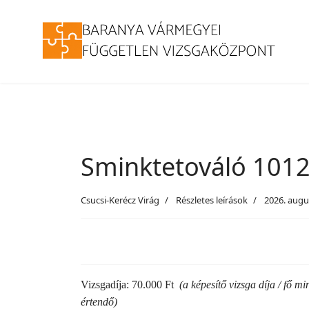
Sminktetováló 1012
Csucsi-Kerécz Virág
Részletes leírások
2026. augu
Vizsgadíja: 70.000 Ft
(a képesítő vizsga díja / fő m
értendő)