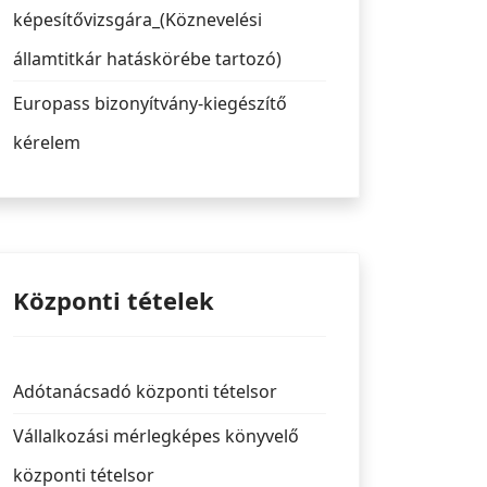
képesítővizsgára_(Köznevelési
államtitkár hatáskörébe tartozó)
Europass bizonyítvány-kiegészítő
kérelem
Központi tételek
Adótanácsadó központi tételsor
Vállalkozási mérlegképes könyvelő
központi tételsor