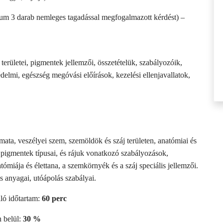
mum 3 darab nemleges tagadással megfogalmazott kérdést) –
területei, pigmentek jellemzői, összetételük, szabályozóik,
édelmi, egészség megóvási előírások, kezelési ellenjavallatok,
amata, veszélyei szem, szemöldök és száj területen, anatómiai és
, pigmentek típusai, és rájuk vonatkozó szabályozások,
tómiája és élettana, a szemkörnyék és a száj speciális jellemzői.
és anyagai, utóápolás szabályai.
ló időtartam:
60 perc
n belül:
30 %