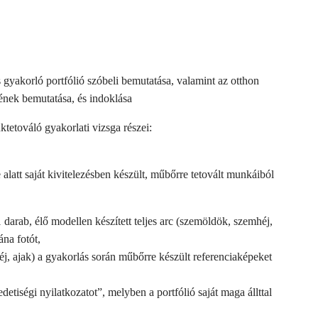
yakorló portfólió szóbeli bemutatása, valamint az otthon
vének bemutatása, és indoklása
tetováló gyakorlati vizsga részei:
latt saját kivitelezésben készült, műbőrre tetovált munkáiból
darab, élő modellen készített teljes arc (szemöldök, szemhéj,
ána fotót,
, ajak) a gyakorlás során műbőrre készült referenciaképeket
detiségi nyilatkozatot”, melyben a portfólió saját maga állttal