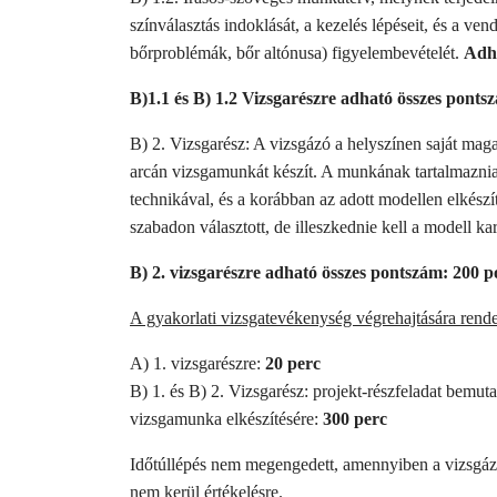
színválasztás indoklását, a kezelés lépéseit, és a v
bőrproblémák, bőr altónusa) figyelembevételét.
Adha
B)1.1 és B) 1.2 Vizsgarészre adható összes ponts
B) 2. Vizsgarész: A vizsgázó a helyszínen saját maga 
arcán vizsgamunkát készít. A munkának tartalmaznia 
technikával, és a korábban az adott modellen elkészíte
szabadon választott, de illeszkednie kell a modell ka
B) 2. vizsgarészre adható összes pontszám: 200 p
A gyakorlati vizsgatevékenység végrehajtására rende
A) 1. vizsgarészre:
20 perc
B) 1. és B) 2. Vizsgarész: projekt-részfeladat bemuta
vizsgamunka elkészítésére:
300 perc
Időtúllépés nem megengedett, amennyiben a vizsgázó n
nem kerül értékelésre.