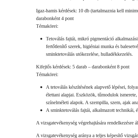
Igaz-hamis kérdések: 10 db (tartalmaznia kell mini
darabonként 4 pont
Témakörei:
Tetoválás fajtái, mikró pigmentáció alkalmazási 
fertőtlenítő szerek, higiéniai munka és balesetv
sminktetoválás utókezelése, hulladékkezelés.
Kifejtős kérdések: 5 darab – darabonként 8 pont
Témakörei:
A tetoválás készítésének alapvető lépései, foly
élettani alapjai. Eszközök, tűmodulok ismerete
színelméleti alapok. A szempilla, szem, ajak ana
A sminktetoválás fajtái, alkalmazott technikái, 
A vizsgatevékenység végrehajtására rendelkezésre ál
A vizsgatevékenység aránya a teljes képesítő vizsgá