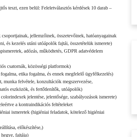
ejtős teszt, ezen belül: Feleletválasztós kérdések 10 darab –
k csoportjainak, jellemzőinek, összetevőinek, hatóanyagainak
i, és kezelés utáni utóápolók fajtái, összetételük ismerete)
 alapismeretek, adózás, működtetés, GDPR adatvédelem
ós csatornák, közösségi platformok)
ogalma, etika fogalma, és ennek megfelelő ügyfélkezelés)
, munka felvétele, konzultációk megszervezése,
atós eszközök, és fertőtlenítők, utóápolók)
 colorindexek jelentése, jelentősége, szabályozások ismerete)
leértve a kontraindikációs feltételeket
iéniai ismeretek (higiéniai feladatok, kötelező higiéniai
állítása, előkészítése,)
hegye, fajtája)