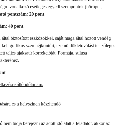
endégre vonatkozó esetleges egyedi szempontok (bőrtípus,
tó pontszám: 20 pont
zám: 40 pont
által biztosított eszközökkel, saját maga által hozott vendég
kell grafikus szemhéjkontúrt, szemöldöktetoválást tetszőleges
tt teljes ajaksatír korrekcióját. Formája, stílusa
rakteréhez.
ont
lkezésre álló időtartam:
tására és a helyszínen készítendő
em tudja befejezni az adott idő alatt a feladatot, akkor az