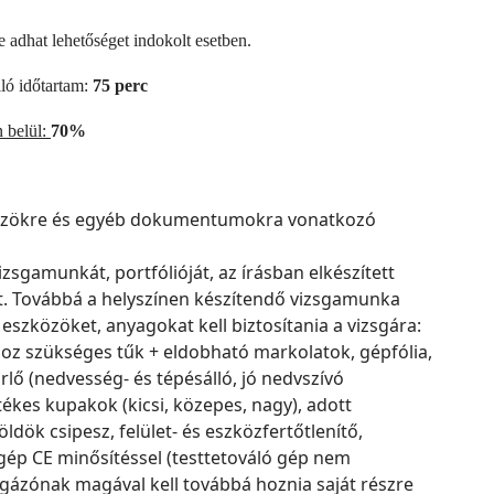
e adhat lehetőséget indokolt esetben.
ló időtartam:
75 perc
n belül:
70%
közökre és egyéb dokumentumokra vonatkozó
zsgamunkát, portfólióját, az írásban elkészített
ét. Továbbá a helyszínen készítendő vizsgamunka
szközöket, anyagokat kell biztosítania a vizsgára:
oz szükséges tűk + eldobható markolatok, gépfólia,
rlő (nedvesség- és tépésálló, jó nedvszívó
ékes kupakok (kicsi, közepes, nagy), adott
ök csipesz, felület- és eszközfertőtlenítő,
gép CE minősítéssel (testtetováló gép nem
gázónak magával kell továbbá hoznia saját részre