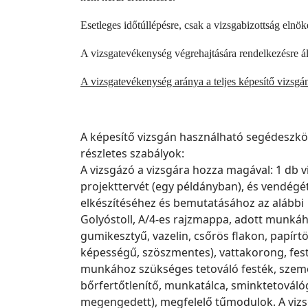
Esetleges időtúllépésre, csak a vizsgabizottság elnök
A vizsgatevékenység végrehajtására rendelkezésre ál
A vizsgatevékenység aránya a teljes képesítő vizsgá
A képesítő vizsgán használható segédesz
részletes szabályok:
A vizsgázó a vizsgára hozza magával: 1 db vi
projekttervét (egy példányban), és vendég
elkészítéséhez és bemutatásához az alábbi e
Golyóstoll, A/4-es rajzmappa, adott munkáh
gumikesztyű, vazelin, csőrös flakon, papírtö
képességű, szöszmentes), vattakorong, fest
munkához szükséges tetováló festék, szemöld
bőrfertőtlenítő, munkatálca, sminktetováló
megengedett), megfelelő tűmodulok. A vizs