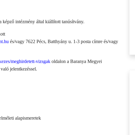
 képző intézmény által kiállított tanúsítvány.
ott
nt.hu
és/vagy 7622 Pécs, Batthyány u. 1-3 posta címre és/vagy
tkezes/meghirdetett-vizsgak
oldalon a Baranya Megyei
való jelentkezéssel.
lméleti alapismeretek