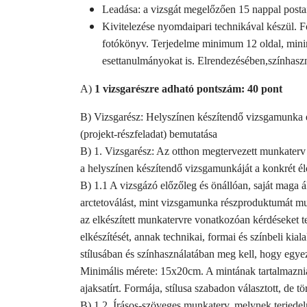
Leadása: a vizsgát megelőzően 15 nappal postai 
Kivitelezése nyomdaipari technikával készül. 
fotókönyv. Terjedelme minimum 12 oldal, mini
esettanulmányokat is. Elrendezésében,színhaszn
A)
1 vizsgarészre adható pontszám: 40 pont
B) Vizsgarész: Helyszínen készítendő vizsgamunka e
(projekt-részfeladat) bemutatása
B) 1. Vizsgarész: Az otthon megtervezett munkaterv 
a helyszínen készítendő vizsgamunkáját a konkrét é
B) 1.1 A vizsgázó előzőleg és önállóan, saját maga ált
arctetoválást, mint vizsgamunka részproduktumát mut
az elkészített munkatervre vonatkozóan kérdéseket tes
elkészítését, annak technikai, formai és színbeli kial
stílusában és színhasználatában meg kell, hogy egye
Minimális mérete: 15x20cm. A mintának tartalmaznia
ajaksatírt. Formája, stílusa szabadon választott, de tö
B) 1.2. Írásos-szöveges munkaterv, melynek terjede