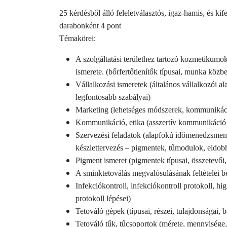
25 kérdésből álló feleletválasztós, igaz-hamis, és kif
darabonként 4 pont
Témakörei:
A szolgáltatási területhez tartozó kozmetikumo
ismerete. (bőrfertőtlenítők típusai, munka közben
Vállalkozási ismeretek (általános vállalkozói
legfontosabb szabályai)
Marketing (lehetséges módszerek, kommunikáci
Kommunikáció, etika (asszertív kommunikáció f
Szervezési feladatok (alapfokú időmenedzsment
készlettervezés – pigmentek, tűmodulok, eldobh
Pigment ismeret (pigmentek típusai, összetevői,
A sminktetoválás megvalósulásának feltételei be
Infekciókontroll, infekciókontroll protokoll, hig
protokoll lépései)
Tetováló gépek (típusai, részei, tulajdonságai, be
Tetováló tűk, tűcsoportok (mérete, mennyisége, 