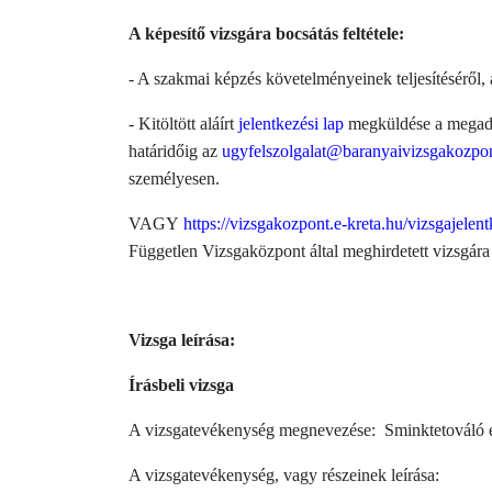
A képesítő vizsgára bocsátás feltétele:
- A szakmai képzés követelményeinek teljesítéséről, a
- Kitöltött aláírt
jelentkezési lap
megküldése a megad
határidőig az
ugyfelszolgalat@baranyaivizsgakozpo
személyesen.
VAGY
https://vizsgakozpont.e-kreta.hu/vizsgajelen
Független Vizsgaközpont által meghirdetett vizsgára 
Vizsga leírása:
Írásbeli vizsga
A vizsgatevékenység megnevezése: Sminktetováló e
A vizsgatevékenység, vagy részeinek leírása: