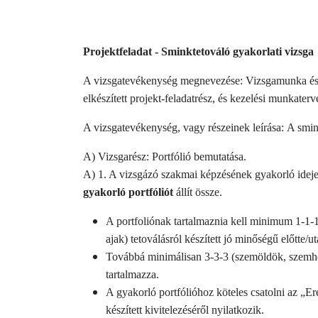
Projektfeladat - Sminktetováló gyakorlati vizsga
A vizsgatevékenység megnevezése: Vizsgamunka és g
elkészített projekt-feladatrész, és kezelési munkater
A vizsgatevékenység, vagy részeinek leírása: A smink
A) Vizsgarész: Portfólió bemutatása.
A) 1. A vizsgázó szakmai képzésének gyakorló ideje a
gyakorló portfóliót
állít össze.
A portfoliónak tartalmaznia kell minimum 1-1-1 
ajak) tetoválásról készített jó minőségű előtte/ut
Továbbá minimálisan 3-3-3 (szemöldök, szemhéj
tartalmazza.
A gyakorló portfólióhoz köteles csatolni az „Ere
készített kivitelezéséről nyilatkozik.