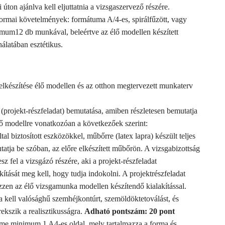
úton ajánlva kell eljuttatnia a vizsgaszervező részére.
Formai követelmények: formátuma A/4-es, spirálfűzött, vagy
mum12 db munkával, beleértve az élő modellen készített
álatában esztétikus.
lkészítése élő modellen és az otthon megtervezett munkaterv
(projekt-részfeladat) bemutatása, amiben részletesen bemutatja
lő modellre vonatkozóan a következőek szerint:
al biztosított eszközökkel, műbőrre (latex lapra) készült teljes
atja be szóban, az előre elkészített műbőrön. A vizsgabizottság
z fel a vizsgázó részére, aki a projekt-részfeladat
akítását meg kell, hogy tudja indokolni. A projektrészfeladat
zzen az élő vizsgamunka modellen készítendő kialakítással.
 kell valósághű szemhéjkontúrt, szemöldöktetoválást, és
rekszik a realisztikusságra.
Adható pontszám: 20 pont
lme minimum 1 A4-es oldal, mely tartalmazza a forma és